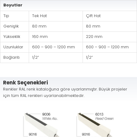
Boyutlar
Tip
Tek Hat
Çift Hat
Genişlik
80 mm
80 mm
Yükseklik
160 mm
220 mm
Uzunluklar
600 – 900 – 1200 mm
600 – 900 – 1200 mm
Bağlantı
1/2”
1/2”
Renk Seçenekleri
Renkler RAL renk kataloğuna göre uyarlanmıştır. Büyük projeler
için tüm RAL renkleri uyarlanabilmektedir.